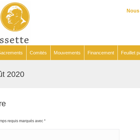
Catéchèse
Sacrements
Comités
Mouvements
Financeme
Nous 
Sacrements
Comités
Mouvements
Financement
Feuillet p
oût 2020
re
hamps requis marqués avec
*