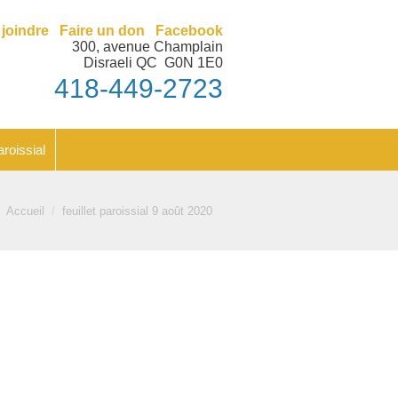
nt
Feuillet paroissial
joindre
Faire un don
Facebook
300, avenue Champlain
Disraeli QC G0N 1E0
418-449-2723
aroissial
Vous êtes ici :
Accueil
feuillet paroissial 9 août 2020