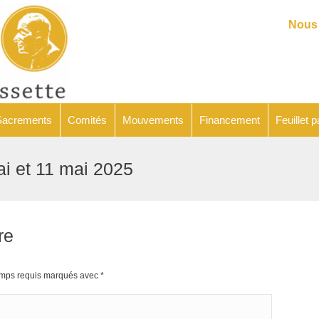
Catéchèse
Sacrements
Comités
Mouvements
Financeme
Nous 
Sacrements
Comités
Mouvements
Financement
Feuillet p
mai et 11 mai 2025
re
hamps requis marqués avec
*