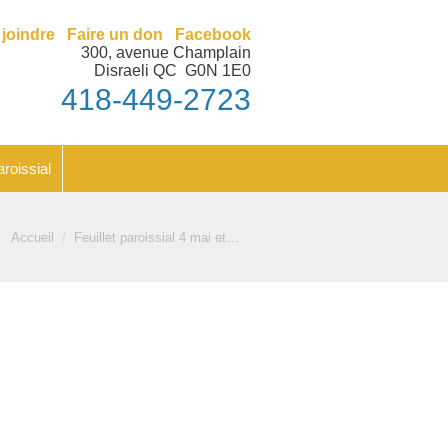
nt
Feuillet paroissial
joindre
Faire un don
Facebook
300, avenue Champlain
Disraeli QC G0N 1E0
418-449-2723
aroissial
Vous êtes ici :
Accueil
Feuillet paroissial 4 mai et…