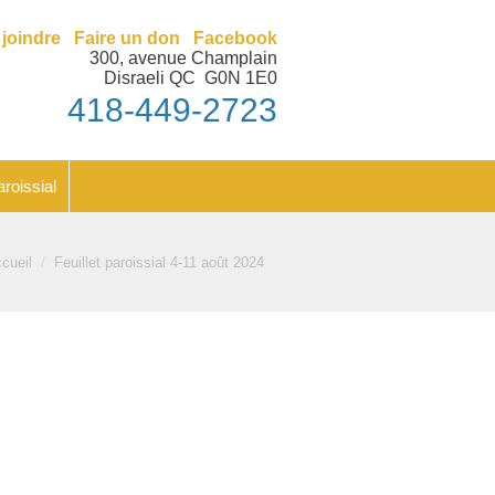
nt
Feuillet paroissial
joindre
Faire un don
Facebook
300, avenue Champlain
Disraeli QC G0N 1E0
418-449-2723
aroissial
 êtes ici :
cueil
Feuillet paroissial 4-11 août 2024