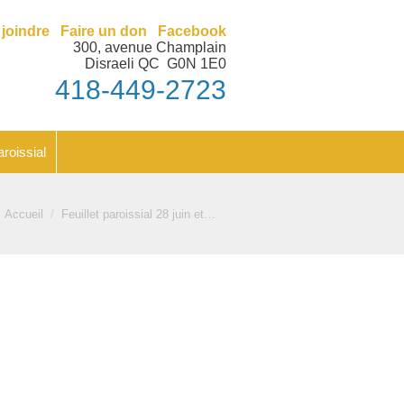
nt
Feuillet paroissial
joindre
Faire un don
Facebook
300, avenue Champlain
Disraeli QC G0N 1E0
418-449-2723
aroissial
ous êtes ici :
Accueil
Feuillet paroissial 28 juin et…