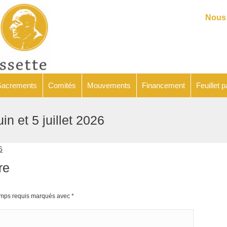
Catéchèse
Sacrements
Comités
Mouvements
Financeme
Nous 
Sacrements
Comités
Mouvements
Financement
Feuillet p
uin et 5 juillet 2026
V
6
re
hamps requis marqués avec
*