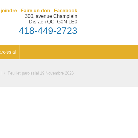
nt
Feuillet paroissial
joindre
Faire un don
Facebook
300, avenue Champlain
Disraeli QC G0N 1E0
418-449-2723
aroissial
s ici :
l
Feuillet paroissial 19 Novembre 2023