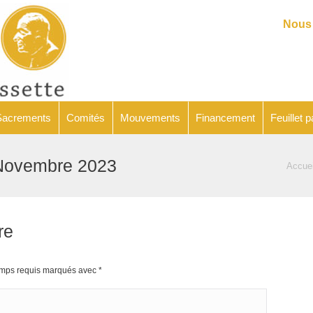
Catéchèse
Sacrements
Comités
Mouvements
Financeme
Nous 
Sacrements
Comités
Mouvements
Financement
Feuillet p
9 Novembre 2023
Vous ête
Accuei
re
hamps requis marqués avec
*