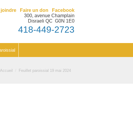
nt
Feuillet paroissial
joindre
Faire un don
Facebook
300, avenue Champlain
Disraeli QC G0N 1E0
418-449-2723
aroissial
us êtes ici :
Accueil
Feuillet paroissial 19 mai 2024