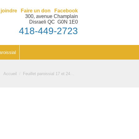
nt
Feuillet paroissial
joindre
Faire un don
Facebook
300, avenue Champlain
Disraeli QC G0N 1E0
418-449-2723
aroissial
Vous êtes ici :
Accueil
Feuillet paroissial 17 et 24…