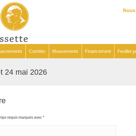
Catéchèse
Sacrements
Comités
Mouvements
Financeme
Nous 
Sacrements
Comités
Mouvements
Financement
Feuillet p
 et 24 mai 2026
re
hamps requis marqués avec
*