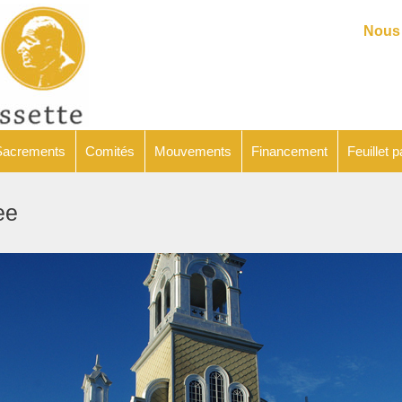
Catéchèse
Sacrements
Comités
Mouvements
Financeme
Nous 
Sacrements
Comités
Mouvements
Financement
Feuillet p
ee