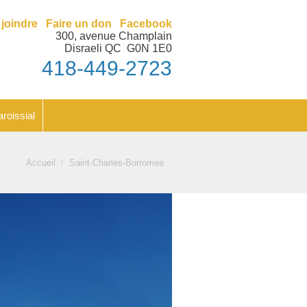
nt
Feuillet paroissial
joindre
Faire un don
Facebook
300, avenue Champlain
Disraeli QC G0N 1E0
418-449-2723
aroissial
Vous êtes ici :
Accueil
Saint-Charles-Borromee