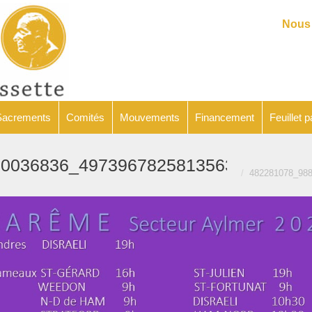
Catéchèse
Sacrements
Comités
Mouvements
Financeme
Nous 
Sacrements
Comités
Mouvements
Financement
Feuillet p
Vous êtes ici :
30036836_4973967825813563087_n
482281078_98