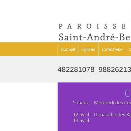
Accueil
Églises
Accueil
Églises
Catéchèse
482281078_9882621