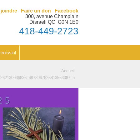
nt
Feuillet paroissial
joindre
Faire un don
Facebook
300, avenue Champlain
Disraeli QC G0N 1E0
418-449-2723
aroissial
Accueil
8262130036836_4973967825813563087_n