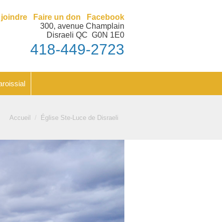
nt
Feuillet paroissial
joindre
Faire un don
Facebook
300, avenue Champlain
Disraeli QC G0N 1E0
418-449-2723
aroissial
Vous êtes ici :
Accueil
Église Ste-Luce de Disraeli