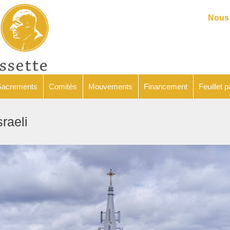
Catéchèse
Sacrements
Comités
Mouvements
Financeme
Nous 
Sacrements
Comités
Mouvements
Financement
Feuillet p
raeli